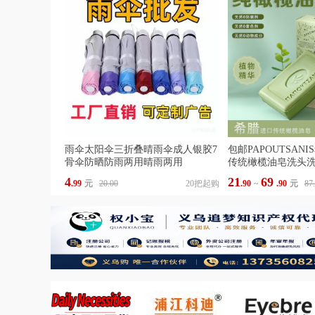
雨伞太阳伞三折叠晴雨伞成人银胶7
包邮PAPOUTSAN
骨伞防晒防雨两用晴雨两用
传统橄榄油皂洗头
用
4
21
69
.99
元
20.00
20把起购
.90
~
.90
元
87