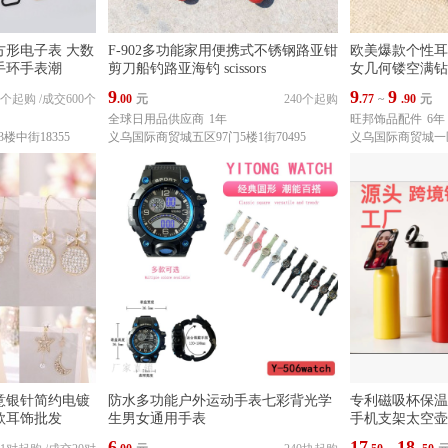
方形电子表 大数
F-902多功能家用便携式不锈钢路亚钳
欧美爆款个性耳
手环手表潮
剪刀船钓路亚海钓 scissors
女几何镂空满钻
9
9
9
00个起购
/
成交600个
.00
元
240个起购
.77
~
.90
元
全球日用品供应商
1年
旺邦饰品配件
6年
楼中街18355
义乌国际商贸城五区97门5楼1街70495
义乌国际商贸城一区东
意银针简约电镀
防水多功能户外运动手表七彩背光学
专利磁吸杯保温杯
款耳饰批发
生男女通用手表
手机支架太空壶
6
17
18