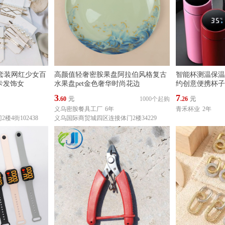
夹套装网红少女百
高颜值轻奢密胺果盘阿拉伯风格复古
智能杯测温保温
卡发饰女
水果盘pet金色奢华时尚花边
约创意便携杯子
3
7
.60
元
1000个起购
.26
元
义乌密胺餐具工厂
6年
青禾杯业
2年
4街102438
义乌国际商贸城四区连接体门2楼34229