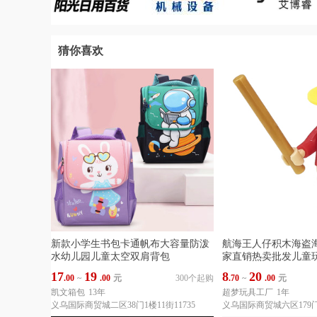
猜你喜欢
新款小学生书包卡通帆布大容量防泼
航海王人仔积木海盗
水幼儿园儿童太空双肩背包
家直销热卖批发儿童
17
19
8
20
.00
~
.00
元
300个起购
.70
~
.00
元
凯文箱包
13年
超梦玩具工厂
1年
义乌国际商贸城二区38门1楼11街11735
义乌国际商贸城六区179门1