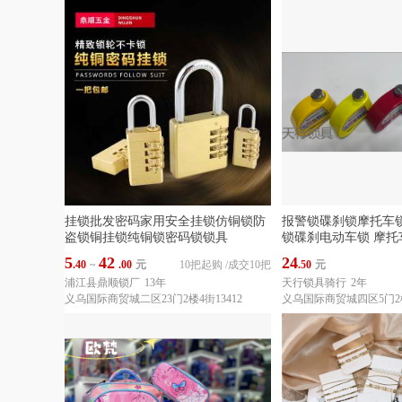
挂锁批发密码家用安全挂锁仿铜锁防
报警锁碟刹锁摩托车
盗锁铜挂锁纯铜锁密码锁锁具
锁碟刹电动车锁 摩托
5
42
24
.40
~
.00
元
10把起购
/
成交10把
.50
元
浦江县鼎顺锁厂
13年
天行锁具骑行
2年
义乌国际商贸城二区23门2楼4街13412
义乌国际商贸城四区5门2楼2