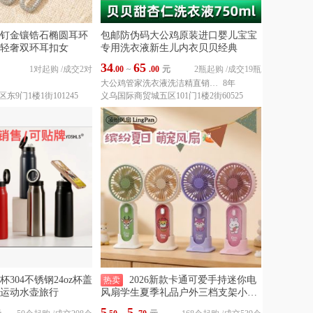
钉金镶锆石椭圆耳环
包邮防伪码大公鸡原装进口婴儿宝宝
轻奢双环耳扣女
专用洗衣液新生儿内衣贝贝经典
34
65
1对起购
/
成交2对
.00
~
.00
元
2瓶起购
/
成交19瓶
大公鸡管家洗衣液洗洁精直销中心
8年
9门1楼1街101245
义乌国际商贸城五区101门1楼2街60525
304不锈钢24oz杯盖
2026新款卡通可爱手持迷你电
热卖
运动水壶旅行
风扇学生夏季礼品户外三档支架小风
扇
5
5