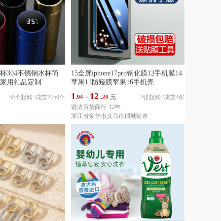
杯304不锈钢水杯简
15全屏iphone17pro钢化膜12手机膜14
家用礼品定制
苹果11防窥膜苹果16手机壳
1
12
50个起购
/
成交2750个
.94
~
.24
元
2张起购
/
成交4张
贤洁百货商行
12年
浙江省金华市义乌市稠城街道