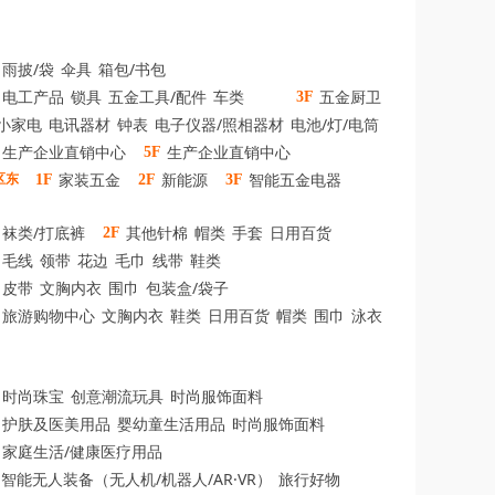
雨披/袋
伞具
箱包/书包
电工产品
锁具
五金工具/配件
车类
五金厨卫
3F
小家电
电讯器材
钟表
电子仪器/照相器材
电池/灯/电筒
生产企业直销中心
生产企业直销中心
5F
家装五金
新能源
智能五金电器
区东
1F
2F
3F
袜类/打底裤
其他针棉
帽类
手套
日用百货
2F
毛线
领带
花边
毛巾
线带
鞋类
皮带
文胸内衣
围巾
包装盒/袋子
旅游购物中心
文胸内衣
鞋类
日用百货
帽类
围巾
泳衣
时尚珠宝
创意潮流玩具
时尚服饰面料
护肤及医美用品
婴幼童生活用品
时尚服饰面料
家庭生活/健康医疗用品
智能无人装备（无人机/机器人/AR·VR）
旅行好物