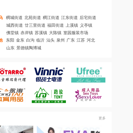
乌
稠城街道
北苑街道
稠江街道
江东街道
后宅街道
城西街道
廿三里街道
福田街道
上溪镇
义亭镇
佛堂镇
赤岸镇
苏溪镇
大陈镇
篁园服装市场
他
东阳
金东
白沟
临沂
汕头
泉州
广东
江苏
河北
山东
景德镇陶博城
更多