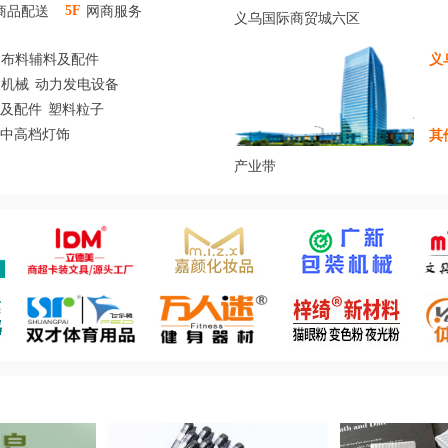
商品配送
网商服务
5F
义乌国际商贸城六区
布料辅料及配件
义
装机械
动力发电设备
及配件
塑料粒子
/中高档灯饰
其
产业带