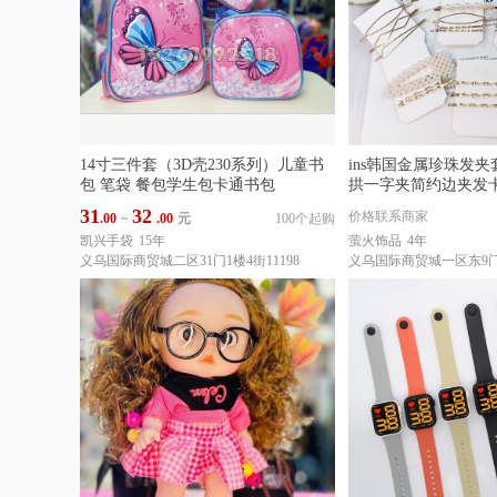
14寸三件套（3D壳230系列）儿童书
ins韩国金属珍珠发
包 笔袋 餐包学生包卡通书包
拱一字夹简约边夹发
31
32
价格联系商家
.00
~
.00
元
100个起购
凯兴手袋
15年
萤火饰品
4年
义乌国际商贸城二区31门1楼4街11198
义乌国际商贸城一区东9门2楼