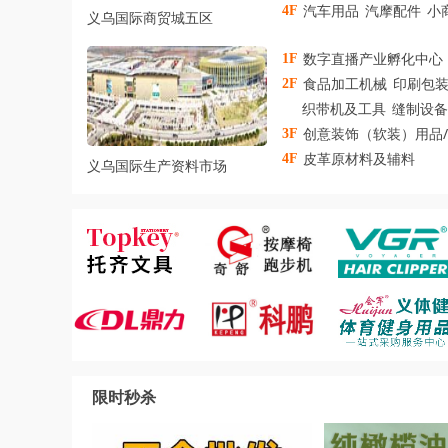
汽车用品
汽摩配件
小
4F
义乌国际商贸城五区
数字直播产业孵化中心
1F
食品加工机械
印刷包
2F
织带机及工具
缝制设备
创意装饰（软装）用品
3F
皮革原材料及辅料
4F
义乌国际生产资料市场
限时秒杀