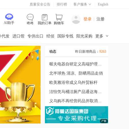
质量安全公告
|
排行榜
|
客户服务
|
English
登录
注册
AI助手
咚咚
我的订单
购物车
件代发
进口馆
专供出口
经侦
国际专线
阳光采购
更多
动态
商品总数：
10891982
昨日新增商品：
9263
喔夫电器自研定义高端护理家电
北半球热 清凉、防晒用品走俏
欧美雅浴帘成义乌外贸标杆
洁怡凭马桶洁厕产品通达海内外
义乌购不再经营药品并取消药品网络交易服务