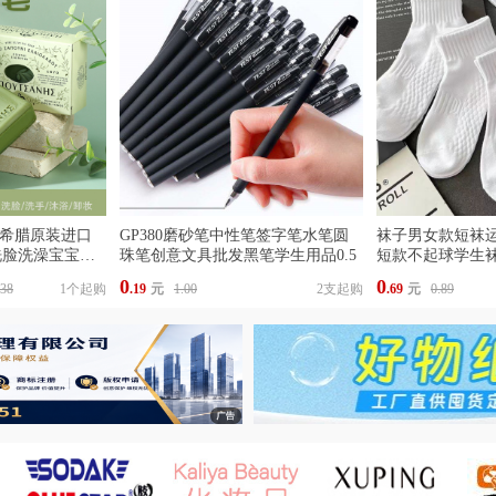
IS希腊原装进口
GP380磨砂笔中性笔签字笔水笔圆
袜子男女款短袜
洗脸洗澡宝宝可
珠笔创意文具批发黑笔学生用品0.5
短款不起球学生
0
0
.38
1个起购
.19
元
1.00
2支起购
.69
元
0.89