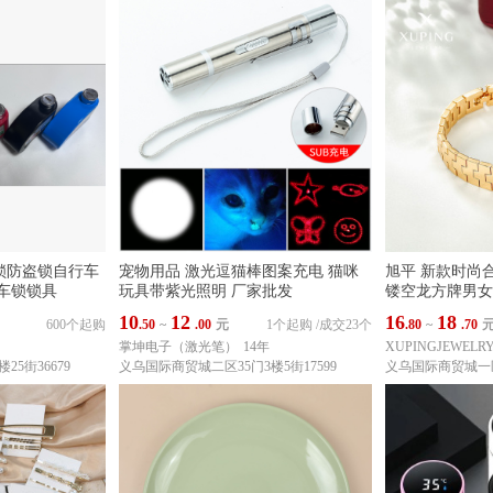
锁防盗锁自行车
宠物用品 激光逗猫棒图案充电 猫咪
旭平 新款时尚
车锁锁具
玩具带紫光照明 厂家批发
镂空龙方牌男女
10
12
16
18
600个起购
.50
~
.00
元
1个起购
/
成交23个
.80
~
.70
掌坤电子（激光笔）
14年
XUPINGJEWEL
5街36679
义乌国际商贸城二区35门3楼5街17599
义乌国际商贸城一区东