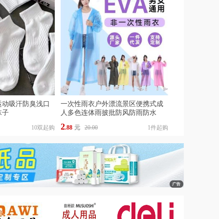
运动吸汗防臭浅口
一次性雨衣户外漂流景区便携式成
袜子
人多色连体雨披批防风防雨防水
2
10双起购
.88
元
20.00
1件起购