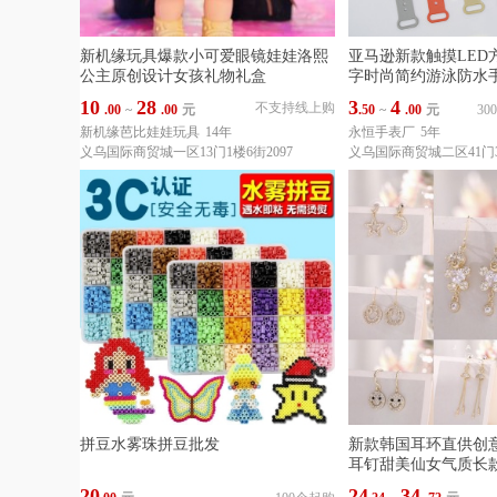
新机缘玩具爆款小可爱眼镜娃娃洛熙
亚马逊新款触摸LED
公主原创设计女孩礼物礼盒
字时尚简约游泳防水
10
28
3
4
不支持线上购
.00
~
.00
元
.50
~
.00
元
3
新机缘芭比娃娃玩具
14年
永恒手表厂
5年
义乌国际商贸城一区13门1楼6街2097
义乌国际商贸城二区41门3
拼豆水雾珠拼豆批发
新款韩国耳环直供创
耳钉甜美仙女气质长
20
24
34