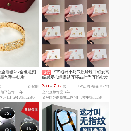
合金电镀24k金色雕刻
925银针小巧气质珍珠耳钉女高
热卖
霸气手链批发
级感爱心蝴蝶结耳环ins时尚耳饰批发
3
7
元
1条起购
.41
~
.12
元
1对起购
/
成交8472对
RY旭平首饰
15年
义乌森婷饰品
4年
11门2楼2街102585
义乌国际商贸城二区44门3楼中街18358