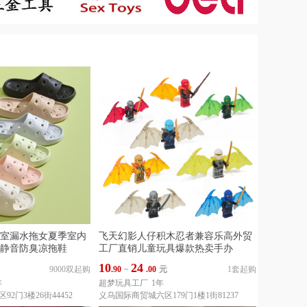
室漏水拖女夏季室内
飞天幻影人仔积木忍者兼容乐高外贸
静音防臭凉拖鞋
工厂直销儿童玩具爆款热卖手办
10
24
9000双起购
.90
~
.00
元
1套起购
年
超梦玩具工厂
1年
2门3楼26街44452
义乌国际商贸城六区179门1楼1街81237