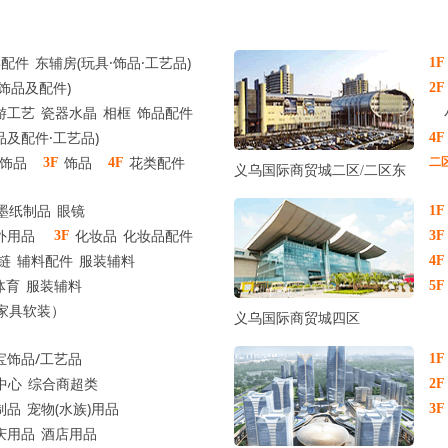
类配件
东辅房(玩具·饰品·工艺品)
1F
饰品及配件)
2F
游工艺
瓷器水晶
相框
饰品配件
品及配件·工艺品)
4F
饰品
饰品
花类配件
3F
4F
二
义乌国际商贸城二区
/
二区东
墨纸制品
眼镜
1F
外用品
化妆品
化妆品配件
3F
3F
链
辅料配件
服装辅料
4F
体育
服装辅料
5F
店家具软装）
义乌国际商贸城四区
宝饰品/工艺品
1F
中心
综合商超类
2F
制品
宠物(水族)用品
3F
庆用品
酒店用品