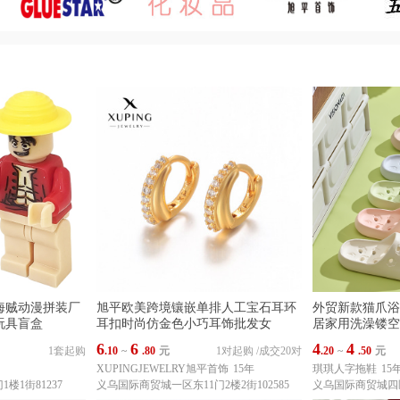
海贼动漫拼装厂
旭平欧美跨境镶嵌单排人工宝石耳环
外贸新款猫爪浴
玩具盲盒
耳扣时尚仿金色小巧耳饰批发女
居家用洗澡镂空
6
6
4
4
1套起购
.10
~
.80
元
1对起购
/
成交20对
.20
~
.50
元
XUPINGJEWELRY旭平首饰
15年
琪琪人字拖鞋
15
楼1街81237
义乌国际商贸城一区东11门2楼2街102585
义乌国际商贸城四区9