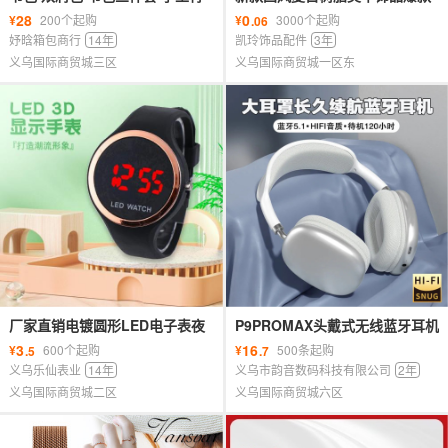
包 笔盒 卡通包 学生包 笔袋 餐盒
纯色真爱玫瑰手工配饰耳钉发夹
28
0
¥
200个起购
¥
3000个起购
.06
配件
妤晗箱包商行
14年
凯玲饰品配件
3年
义乌国际商贸城三区
义乌国际商贸城一区东
厂家直销电镀圆形LED电子表夜
P9PROMAX头戴式无线蓝牙耳机
光时尚运动学生外贸热卖圆形电
厂家特价跨境爆款超长续航重低
3
16
¥
600个起购
¥
500条起购
.5
.7
子表
音耳麦
义乌乐仙表业
14年
义乌市韵音数码科技有限公司
2年
义乌国际商贸城二区
义乌国际商贸城六区