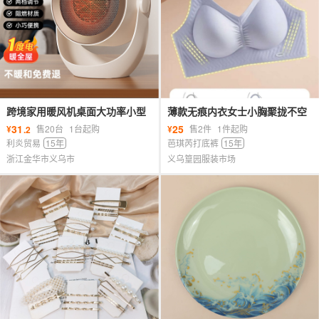
跨境家用暖风机桌面大功率小型
薄款无痕内衣女士小胸聚拢不空
取暖器可壁挂宿舍速热便携式电
杯防下垂收副乳无钢圈美背运动
31
25
¥
售20台
1台起购
¥
售2件
1件起购
.2
暖器
文胸
利炎贸易
15年
芭琪芮打底裤
15年
浙江金华市义乌市
义乌篁园服装市场