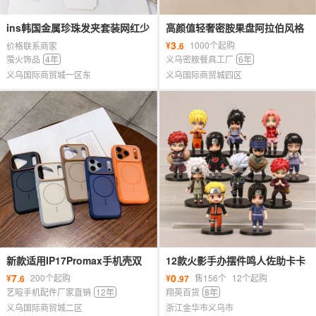
ins韩国金属珍珠发夹套装网红少
高颜值轻奢密胺果盘阿拉伯风格
女百拱一字夹简约边夹发卡发饰
复古水果盘pet金色奢华时尚花边
3
¥
1000个起购
价格联系商家
.6
女
萤火饰品
4年
义乌密胺餐具工厂
6年
义乌国际商贸城一区东
义乌国际商贸城四区
新款适用IP17Promax手机壳双
12款火影手办摆件鸣人佐助卡卡
色魅影磁吸大视窗iP16磨砂15保
西二次元动漫周边玩具公仔礼品
7
0
¥
200个起购
¥
售156个
12个起购
.6
.97
护套
批发
艺暄手机配件厂家直销
12年
翔英百货
8年
义乌国际商贸城二区
浙江金华市义乌市