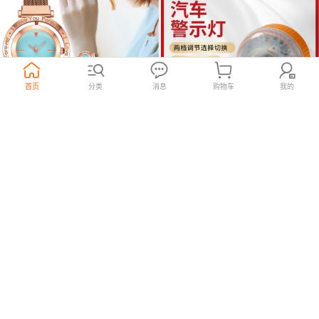
首页
分类
消息
购物车
我的
外贸爆款可翻转表头手表 时尚合
磁吸干电池闪光灯警示爆闪灯
金Love英文字母休闲女士石英腕
LTD-5088磁铁车载吸顶报警闪烁
7
18
¥
100个起购
¥
120个起购
.3
.7
表
信号灯
永恒手表厂
5年
欣鑫贸易TV购物新奇特产品
15年
义乌国际商贸城二区
义乌国际商贸城四区