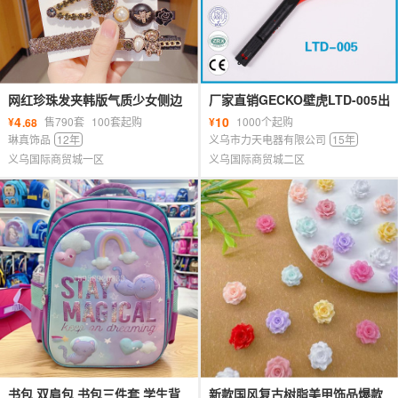
网红珍珠发夹韩版气质少女侧边
厂家直销GECKO壁虎LTD-005出
ins水钻头饰 一字套装刘海发卡
口台湾菲律宾充电式大号电蚊拍
4
10
¥
售790套
100套起购
¥
1000个起购
.68
琳真饰品
12年
义乌市力天电器有限公司
15年
义乌国际商贸城一区
义乌国际商贸城二区
书包 双肩包 书包三件套 学生背
新款国风复古树脂美甲饰品爆款