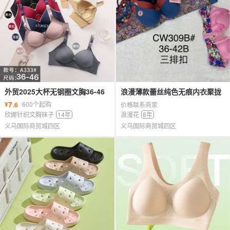
外贸2025大杯无钢圈文胸36-46
浪漫薄款蕾丝纯色无痕内衣聚拢
码立体杯12件混色混码
胸罩
7
¥
600个起购
.6
价格联系商家
欣娜针织文胸袜子
14年
浪漫花
8年
义乌国际商贸城四区
义乌国际商贸城四区