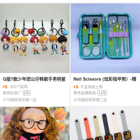
Q版7款少年团公仔韩歌手男明星
Nail Scissors (炫彩指甲剪）-精
偶像模型手办扭蛋娃娃机钥匙扣
品7件套、9件套、10件套、12件
5
6
¥
350个起购
¥
不支持线上购
挂件
套
皓玥玩具厂
9年
勇伟金属制品
14年
义乌国际商贸城一区
义乌国际商贸城二区