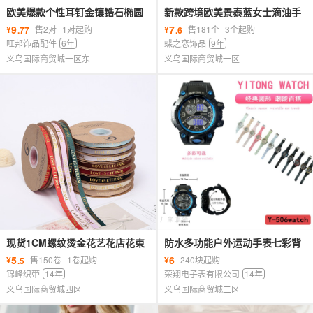
欧美爆款个性耳钉金镶锆石椭圆
新款跨境欧美景泰蓝女士滴油手
耳环女几何镂空满钻轻奢双环耳
镯时尚百搭气质手环饰品首饰批
9
7
¥
售2对
1对起购
¥
售181个
3个起购
.77
.6
扣女
发
旺邦饰品配件
6年
蝶之恋饰品
9年
义乌国际商贸城一区东
义乌国际商贸城一区
现货1CM螺纹烫金花艺花店花束
防水多功能户外运动手表七彩背
鲜花包装丝带礼品包装服饰头饰
光学生男女通用手表
5
6
¥
售150卷
1卷起购
¥
240块起购
.5
丝带
锦峰织带
14年
荣翔电子表有限公司
14年
义乌国际商贸城四区
义乌国际商贸城二区