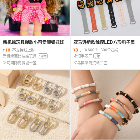
新机缘玩具爆款小可爱眼镜娃娃
亚马逊新款触摸LED方形电子表
洛熙公主原创设计女孩礼物礼盒
大数字时尚简约游泳防水手环手
10
3
¥
售600个
300个起购
¥
不支持线上购
.5
表潮
新机缘芭比娃娃玩具
14年
永恒手表厂
5年
义乌国际商贸城一区
义乌国际商贸城二区