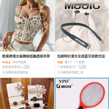
欧美跨境女装辣妹低胸透视吊带
包邮特价清仓无线蓝牙挂脖式运
拼接网纱鱼骨束腰短款上衣女
动耳机入耳式重低音可插卡手机
14
35
¥
360件起购
¥
售3个
1个起购
.8
通用
花若语吊带背心
2年
广东爱曼电子厂
14年
义乌国际商贸城四区
义乌国际商贸城二区