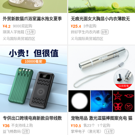
外贸新款猫爪浴室漏水拖女夏季
无痕光面女大胸显小内衣薄款无
室内居家用洗澡镂空静音防臭凉
钢圈背心式文胸夏季全罩杯无痕
4
25
¥
9000双起购
¥
3件起购
.2
.4
拖鞋
文胸
琪琪人字拖鞋
15年
妳好学生内衣内裤
8年
义乌国际商贸城四区
义乌国际商贸城四区
专供出口跨境电商新款自带线数
宠物用品 激光逗猫棒图案充电 猫
显吸盘式无线充充电宝10000毫
咪玩具带紫光照明 厂家批发
36
10
¥
不支持线上购
¥
售23个
1个起购
.5
安支持代发
益飞畅数码
3年
掌坤电子（激光笔）
14年