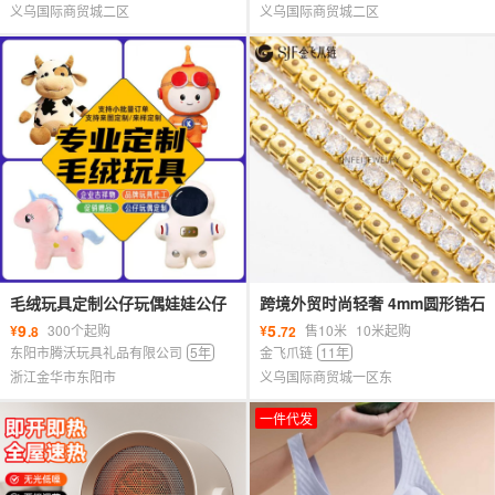
义乌国际商贸城二区
义乌国际商贸城二区
毛绒玩具定制公仔玩偶娃娃公仔
跨境外贸时尚轻奢 4mm圆形锆石
定制定做企业吉祥物来图打样定
爪链饰品配件饰品鞋包衣帽配件
9
5
¥
300个起购
¥
售10米
10米起购
.8
.72
做娃
材料
东阳市腾沃玩具礼品有限公司
5年
金飞爪链
11年
浙江金华市东阳市
义乌国际商贸城一区东
一件代发