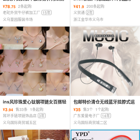
拼条牛仔裤女长裤 铅笔裤
6.0私模降噪挂耳式爆款跨境蓝牙
78
41
¥
2条起购
¥
200条起购
.75
.9
耳机
老砣外贸牛仔裤加工厂
15年
义贸通
2年
义乌篁园服装市场
浙江金华市义乌市
ins风珍珠爱心钛钢项链女百搭轻
包邮特价清仓无线蓝牙挂脖式运
奢小众高级感锁骨链爆款配饰批
动耳机入耳式重低音可插卡手机
3
35
¥
售33条
1条起购
¥
售3个
1个起购
.94
发
通用
耳环手链项链饰品店
3年
广东爱曼电子厂
14年
义乌国际商贸城五区
义乌国际商贸城二区