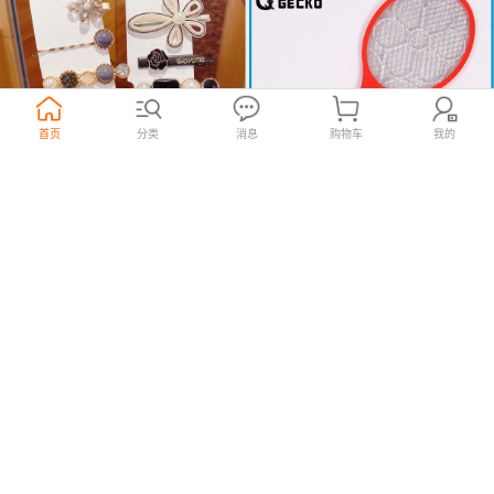
首页
分类
消息
购物车
我的
网红珍珠发夹韩版气质少女侧边
厂家直销GECKO壁虎LTD-005出
ins水钻头饰 一字套装刘海发卡
口台湾菲律宾充电式大号电蚊拍
4
10
¥
售790套
100套起购
¥
1000个起购
.68
琳真饰品
12年
义乌市力天电器有限公司
15年
义乌国际商贸城一区
义乌国际商贸城二区