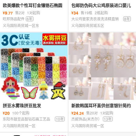
欧美爆款个性耳钉金镶锆石椭圆
包邮防伪码大公鸡原装进口婴儿
耳环女几何镂空满钻轻奢双环耳
宝宝专用洗衣液新生儿内衣贝贝
9
34
¥
售2对
1对起购
¥
售19瓶
2瓶起购
.77
扣女
经典
旺邦饰品配件
6年
大公鸡管家洗衣液洗洁精直销
8年
义乌国际商贸城一区东
中心
义乌国际商贸城五区
拼豆水雾珠拼豆批发
新款韩国耳环直供创意银针简约
电镀耳钉甜美仙女气质长款耳饰
20
24
¥
100个起购
¥
售20对
1对起购
.24
批发
东阳市敲豆品智钻石画工艺品
10年
杰妮饰品(米杰尔）
13年
有限公司
义乌国际商贸城一区
义乌国际商贸城一区