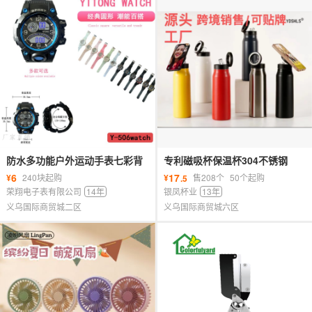
防水多功能户外运动手表七彩背
专利磁吸杯保温杯304不锈钢
光学生男女通用手表
24oz杯盖手机支架太空壶运动水
6
17
¥
240块起购
¥
售208个
50个起购
.5
壶旅行
荣翔电子表有限公司
14年
银凤杯业
13年
义乌国际商贸城二区
义乌国际商贸城六区