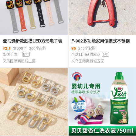
亚马逊新款触摸LED方形电子表
F-902多功能家用便携式不锈钢
大数字时尚简约游泳防水手环手
路亚钳剪刀船钓路亚海钓
3
9
¥
售600个
300个起购
¥
240个起购
.5
表潮
scissors
永恒手表厂
5年
全球日用品供应商
1年
义乌国际商贸城二区
义乌国际商贸城五区