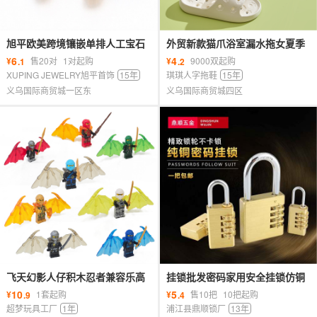
旭平欧美跨境镶嵌单排人工宝石
外贸新款猫爪浴室漏水拖女夏季
耳环耳扣时尚仿金色小巧耳饰批
室内居家用洗澡镂空静音防臭凉
6
4
¥
售20对
1对起购
¥
9000双起购
.1
.2
发女
拖鞋
XUPING JEWELRY旭平首饰
15年
琪琪人字拖鞋
15年
义乌国际商贸城一区东
义乌国际商贸城四区
飞天幻影人仔积木忍者兼容乐高
挂锁批发密码家用安全挂锁仿铜
外贸工厂直销儿童玩具爆款热卖
锁防盗锁铜挂锁纯铜锁密码锁锁
10
5
¥
1套起购
¥
售10把
10把起购
.9
.4
手办
具
超梦玩具工厂
1年
浦江县鼎顺锁厂
13年