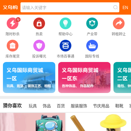
请输入关键字
EN
限时秒杀
热卖
帮助中心
产业带
转租转让
库存尾货
投诉曝光
市场百事通
国际专线
猜你喜欢
玩具
饰品
百货
服装服饰
节庆用品
鞋靴