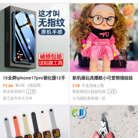
15全屏iphone17pro钢化膜12手
新机缘玩具爆款小可爱眼镜娃娃
机膜14苹果11防窥膜苹果16手机
洛熙公主原创设计女孩礼物礼盒
1
10
¥
售4张
2张起购
.94
¥
不支持线上购
壳
贤洁百货商行
12年
新机缘芭比娃娃玩具
14年
浙江金华市义乌市
义乌国际商贸城一区