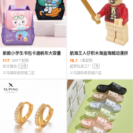
新款小学生书包卡通帆布大容量
航海王人仔积木海盗海贼动漫拼
防泼水幼儿园儿童太空双肩背包
装厂家直销热卖批发儿童玩具盲
17
8
¥
300个起购
¥
1套起购
.7
盒
凯文箱包
13年
超梦玩具工厂
1年
义乌国际商贸城二区
义乌国际商贸城六区