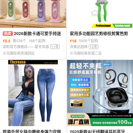
2026新款卡通可爱手持迷
家用多功能园艺剪修枝剪篱笆剪
热卖
你电风扇学生夏季礼品户外三档
粗枝剪嫁接剪GRAFTING
5
16
¥
售539个
168个起购
¥
5000个起购
.5
支架小风扇
SCISSORS
凌盼官方旗舰店——夏冬风扇
11年
洪美达园林
12年
义乌国际商贸城四区
义乌国际商贸城二区
欧美外贸女装中腰修身弹力双侧
2025新款AI无线翻译耳机蓝牙