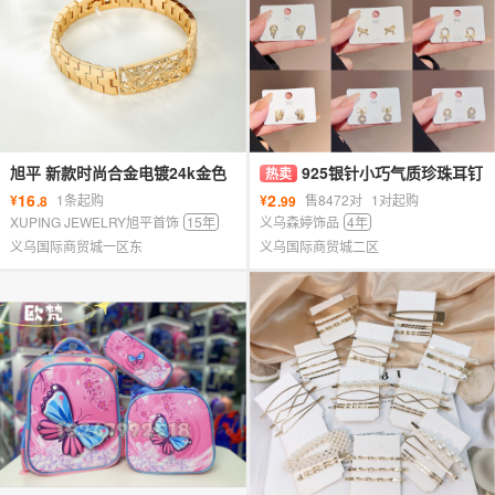
旭平 新款时尚合金电镀24k金色
925银针小巧气质珍珠耳钉
热卖
雕刻镂空龙方牌男女霸气手链批
女高级感爱心蝴蝶结耳环ins时尚
16
2
¥
1条起购
¥
售8472对
1对起购
.8
.99
发
耳饰批发
XUPING JEWELRY旭平首饰
15年
义乌森婷饰品
4年
义乌国际商贸城一区东
义乌国际商贸城二区