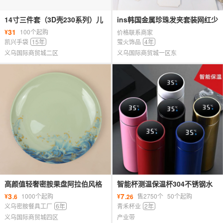
14寸三件套（3D壳230系列）儿
ins韩国金属珍珠发夹套装网红少
童书包 笔袋 餐包学生包卡通书包
女百拱一字夹简约边夹发卡发饰
31
¥
100个起购
价格联系商家
女
凯兴手袋
15年
萤火饰品
4年
义乌国际商贸城二区
义乌国际商贸城一区东
高颜值轻奢密胺果盘阿拉伯风格
智能杯测温保温杯304不锈钢水
复古水果盘pet金色奢华时尚花边
杯简约创意便携杯子家用礼品定
3
7
¥
1000个起购
¥
售2750个
50个起购
.6
.26
制
义乌密胺餐具工厂
6年
青禾杯业
2年
义乌国际商贸城四区
产业带