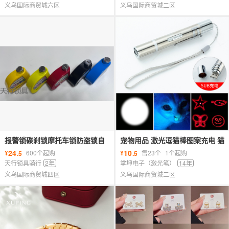
义乌国际商贸城六区
义乌国际商贸城二区
报警锁碟刹锁摩托车锁防盗锁自
宠物用品 激光逗猫棒图案充电 猫
行车锁碟刹电动车锁 摩托车锁锁
咪玩具带紫光照明 厂家批发
24
10
¥
600个起购
¥
售23个
1个起购
.5
.5
具
天行锁具骑行
2年
掌坤电子（激光笔）
14年
义乌国际商贸城四区
义乌国际商贸城二区