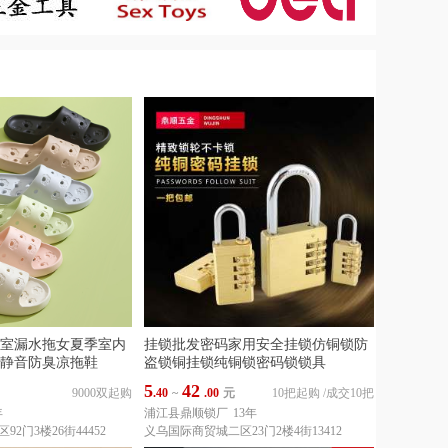
室漏水拖女夏季室内
挂锁批发密码家用安全挂锁仿铜锁防
静音防臭凉拖鞋
盗锁铜挂锁纯铜锁密码锁锁具
5
42
9000双起购
.40
~
.00
元
10把起购
/
成交10把
年
浦江县鼎顺锁厂
13年
2门3楼26街44452
义乌国际商贸城二区23门2楼4街13412