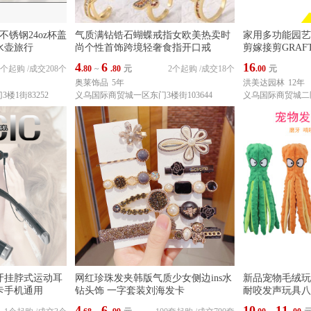
不锈钢24oz杯盖
气质满钻锆石蝴蝶戒指女欧美热卖时
家用多功能园艺
水壶旅行
尚个性首饰跨境轻奢食指开口戒
剪嫁接剪GRAFTI
4
6
16
0个起购
/
成交208个
.80
~
.80
元
2个起购
/
成交18个
.00
元
奥莱饰品
5年
洪美达园林
12年
楼1街83252
义乌国际商贸城一区东门3楼街103644
义乌国际商贸城二区2
牙挂脖式运动耳
网红珍珠发夹韩版气质少女侧边ins水
新品宠物毛绒玩
卡手机通用
钻头饰 一字套装刘海发卡
耐咬发声玩具八
4
6
10
11