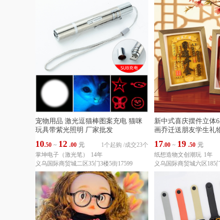
宠物用品 激光逗猫棒图案充电 猫咪
新中式喜庆摆件立体6
玩具带紫光照明 厂家批发
画乔迁送朋友学生礼
10
12
17
19
.50
~
.00
元
1个起购
/
成交23个
.00
~
.50
元
掌坤电子（激光笔）
14年
纸想造物文创潮玩
1年
义乌国际商贸城二区35门3楼5街17599
义乌国际商贸城六区185门1