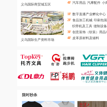
汽车用品
汽摩配件
小
4F
义乌国际商贸城五区
数字直播产业孵化中心
1F
食品加工机械
印刷包
2F
织带机及工具
缝制设备
创意装饰（软装）用品
3F
皮革原材料及辅料
4F
义乌国际生产资料市场
限时秒杀