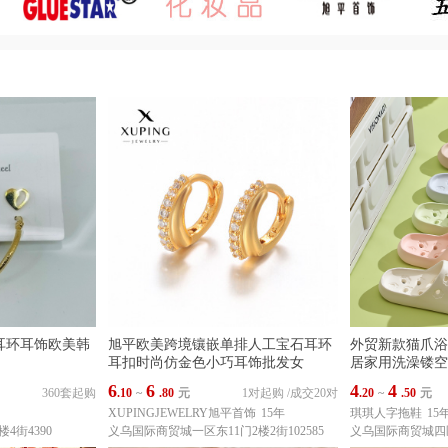
耳环耳饰欧美韩
旭平欧美跨境镶嵌单排人工宝石耳环
外贸新款猫爪浴
耳扣时尚仿金色小巧耳饰批发女
居家用洗澡镂空
6
6
4
4
360套起购
.10
~
.80
元
1对起购
/
成交20对
.20
~
.50
元
XUPINGJEWELRY旭平首饰
15年
琪琪人字拖鞋
15
4街4390
义乌国际商贸城一区东11门2楼2街102585
义乌国际商贸城四区9