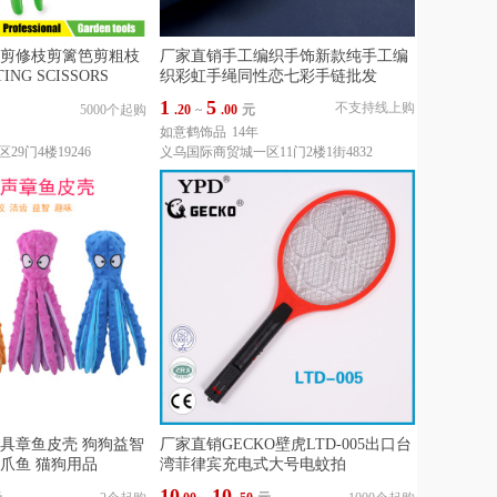
剪修枝剪篱笆剪粗枝
厂家直销手工编织手饰新款纯手工编
NG SCISSORS
织彩虹手绳同性恋七彩手链批发
1
5
不支持线上购
5000个起购
.20
~
.00
元
如意鹤饰品
14年
9门4楼19246
义乌国际商贸城一区11门2楼1街4832
具章鱼皮壳 狗狗益智
厂家直销GECKO壁虎LTD-005出口台
爪鱼 猫狗用品
湾菲律宾充电式大号电蚊拍
10
10