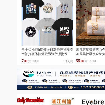
男士短袖T恤圆领衣服夏季汗衫潮流
奢凡五星级酒店白
半袖打底体恤爆款男装货源批发
加厚柔软吸水全棉
LOGO
7
55
.80
元
10.00
1件起购
.00
元
73.00