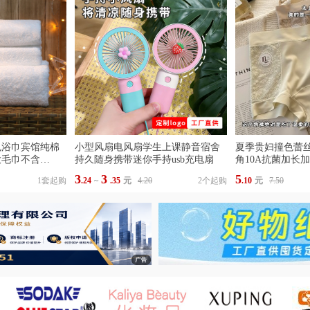
色浴巾宾馆纯棉
小型风扇电风扇学生上课静音宿舍
夏季贵妇撞色蕾
大毛巾不含
持久随身携带迷你手持usb充电扇
角10A抗菌加长
3
3
5
1套起购
.24
~
.35
元
4.20
2个起购
.10
元
7.50