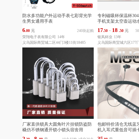
防水多功能户外运动手表七彩背光学
专利磁吸杯保温杯304
生男女通用手表
手机支架太空壶运动
6
17
18
.00
元
240块起购
.50
~
.50
元
5
荣翔电子表有限公司
14年
银凤杯业
13年
义乌国际商贸城二区44门3楼11街18485
义乌国际商贸城六区177门3
厂家直供锁具大圆角叶片挂锁防盗防
包邮特价清仓无线蓝
橇仿不锈钢通开锁小锁头宿舍用
机入耳式重低音可插
2
8
35