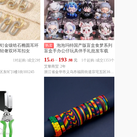
钉金镶锆石椭圆耳环
泡泡玛特国产版盲盒食梦系列
热卖
轻奢双环耳扣女
盲盒手办公仔玩具伴手礼批发车载
15
193
1对起购
/
成交2对
.45
~
.98
元
1个起购
/
成交1353个
艾黎商贸
2年
9门1楼1街101245
浙江省金华市义乌市福田街道宗宅五区16幢3单元302室