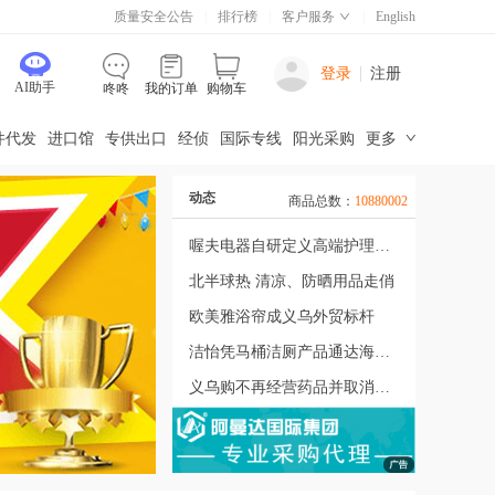
质量安全公告
|
排行榜
|
客户服务
|
English
登录
注册
AI助手
咚咚
我的订单
购物车
件代发
进口馆
专供出口
经侦
国际专线
阳光采购
更多
商品总数：
10880002
动态
昨日新增商品：
7815
喔夫电器自研定义高端护理家电
北半球热 清凉、防晒用品走俏
欧美雅浴帘成义乌外贸标杆
洁怡凭马桶洁厕产品通达海内外
义乌购不再经营药品并取消药品网络交易服务