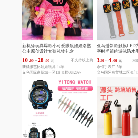
新机缘玩具爆款小可爱眼镜娃娃洛熙
亚马逊新款触摸LED
公主原创设计女孩礼物礼盒
字时尚简约游泳防水
10
28
3
4
不支持线上购
.00
~
.00
元
.50
~
.00
元
3
新机缘芭比娃娃玩具
14年
永恒手表厂
5年
义乌国际商贸城一区13门1楼6街2097
义乌国际商贸城二区41门3