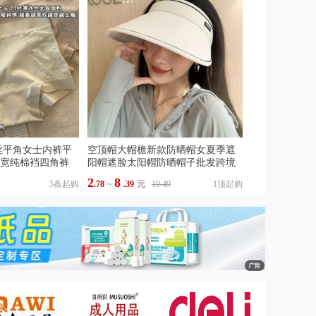
丝平角女士内裤平
空顶帽大帽檐新款防晒帽女夏季遮
加宽纯棉裆四角裤
阳帽遮脸太阳帽防晒帽子批发跨境
2
8
5条起购
.78
~
.39
元
10.49
1顶起购