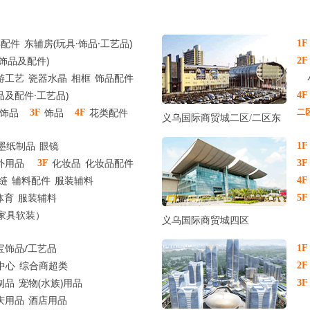
类配件
东辅房(玩具·饰品·工艺品)
1F
饰品及配件)
2F
游工艺
瓷器水晶
相框
饰品配件
品及配件·工艺品)
4F
饰品
饰品
花类配件
3F
4F
二
义乌国际商贸城二区
/
二区东
墨纸制品
眼镜
1F
外用品
化妆品
化妆品配件
3F
3F
链
辅料配件
服装辅料
4F
体育
服装辅料
5F
店家具软装）
义乌国际商贸城四区
宝饰品/工艺品
1F
中心
综合商超类
2F
制品
宠物(水族)用品
3F
庆用品
酒店用品