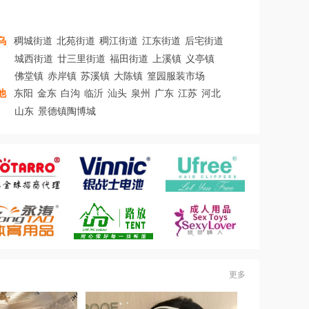
乌
稠城街道
北苑街道
稠江街道
江东街道
后宅街道
城西街道
廿三里街道
福田街道
上溪镇
义亭镇
佛堂镇
赤岸镇
苏溪镇
大陈镇
篁园服装市场
他
东阳
金东
白沟
临沂
汕头
泉州
广东
江苏
河北
山东
景德镇陶博城
更多