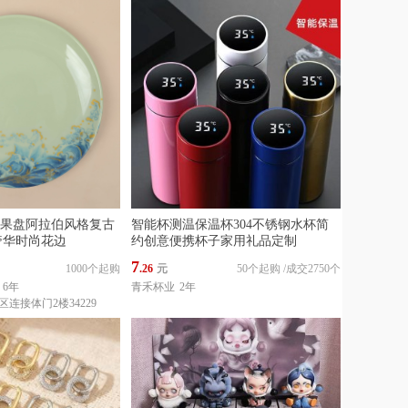
果盘阿拉伯风格复古
智能杯测温保温杯304不锈钢水杯简
奢华时尚花边
约创意便携杯子家用礼品定制
7
1000个起购
.26
元
50个起购
/
成交2750个
6年
青禾杯业
2年
连接体门2楼34229