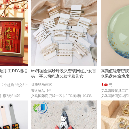
层手工DIY相框
ins韩国金属珍珠发夹套装网红少女百
高颜值轻奢密胺
物
拱一字夹简约边夹发卡发饰女
水果盘pet金色
3
价格联系商家
2个起购
/
成交5个
.60
元
萤火饰品
4年
义乌密胺餐具工厂
楼2街81470
义乌国际商贸城一区东9门2楼4街102438
义乌国际商贸城四区