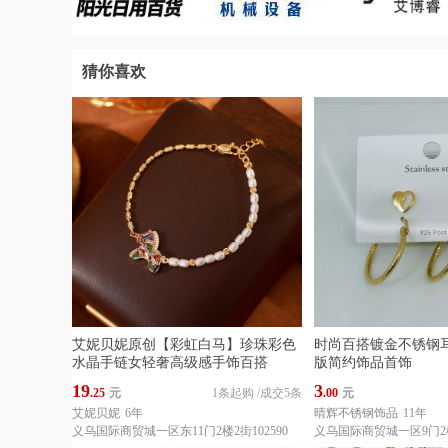
猜你喜欢
艾妮贝妮原创【彩虹白马】珍珠彩色
时尚百搭镀金不锈钢
水晶手链女轻奢高级感手饰百搭
版简约饰品首饰
19
3
.25
元
1条起购
/
成交5条
.00
元
艾妮贝妮
6年
晴辉不锈钢饰品
11年
义乌国际商贸城一区东11门2楼2街102590
义乌国际商贸城一区9门2楼