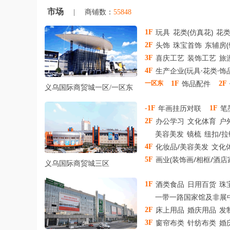
市场
|
商铺数：
55848
玩具
花类(仿真花)
花
1F
头饰
珠宝首饰
东辅房(
2F
喜庆工艺
装饰工艺
旅
3F
生产企业(玩具·花类·饰
4F
饰品配件
一区东
1F
2F
义乌国际商贸城一区
/
一区东
年画挂历对联
笔
-1F
1F
办公学习
文化体育
户
2F
美容美发
镜梳
纽扣/拉
化妆品/美容美发
文化
4F
画业(装饰画/相框/酒
5F
义乌国际商贸城三区
酒类食品
日用百货
珠
1F
一带一路国家馆及非展
床上用品
婚庆用品
发
2F
窗帘布类
针纺布类
婚
3F