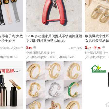
方形电子表 大数
F-902多功能家用便携式不锈钢路亚钳
欧美爆款个性耳
手环手表潮
剪刀船钓路亚海钓 scissors
女几何镂空满钻
9
9
9
00个起购
/
成交600个
.00
元
240个起购
.77
~
.90
元
全球日用品供应商
1年
旺邦饰品配件
6年
楼中街18355
义乌国际商贸城五区97门5楼1街70495
义乌国际商贸城一区东