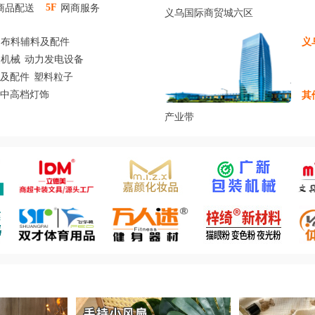
商品配送
网商服务
5F
义乌国际商贸城六区
布料辅料及配件
义
装机械
动力发电设备
及配件
塑料粒子
/中高档灯饰
其
产业带