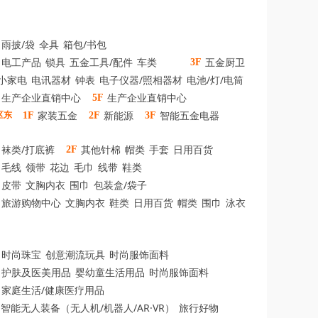
雨披/袋
伞具
箱包/书包
电工产品
锁具
五金工具/配件
车类
五金厨卫
3F
小家电
电讯器材
钟表
电子仪器/照相器材
电池/灯/电筒
生产企业直销中心
生产企业直销中心
5F
家装五金
新能源
智能五金电器
区东
1F
2F
3F
袜类/打底裤
其他针棉
帽类
手套
日用百货
2F
毛线
领带
花边
毛巾
线带
鞋类
皮带
文胸内衣
围巾
包装盒/袋子
旅游购物中心
文胸内衣
鞋类
日用百货
帽类
围巾
泳衣
时尚珠宝
创意潮流玩具
时尚服饰面料
护肤及医美用品
婴幼童生活用品
时尚服饰面料
家庭生活/健康医疗用品
智能无人装备（无人机/机器人/AR·VR）
旅行好物