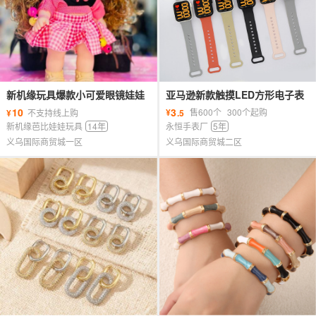
新机缘玩具爆款小可爱眼镜娃娃
亚马逊新款触摸LED方形电子表
洛熙公主原创设计女孩礼物礼盒
大数字时尚简约游泳防水手环手
10
3
¥
售600个
300个起购
¥
不支持线上购
.5
表潮
新机缘芭比娃娃玩具
14年
永恒手表厂
5年
义乌国际商贸城一区
义乌国际商贸城二区