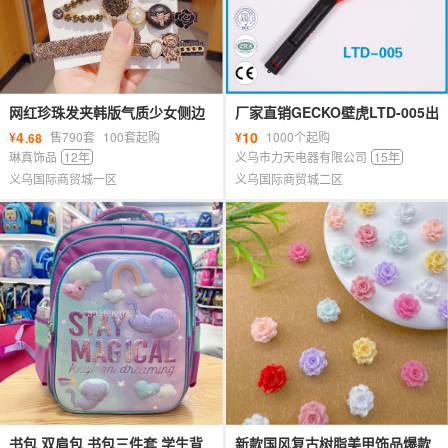
网红珍珠发夹韩版气质少女侧边
厂家直销GECKO壁虎LTD-005出
ins水钻头饰 一字套装刘海发卡
口台湾菲律宾充电式大号电蚊拍
4
10
¥
售790套
100套起购
¥
1000个起购
.68
琳真饰品
12年
义乌市力天电器有限公司
15年
义乌国际商贸城一区
义乌国际商贸城二区
书包 双肩包 书包三件套 学生背
新款国风复古树脂美甲饰品爆款