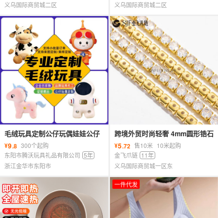
义乌国际商贸城二区
义乌国际商贸城二区
毛绒玩具定制公仔玩偶娃娃公仔
跨境外贸时尚轻奢 4mm圆形锆石
定制定做企业吉祥物来图打样定
爪链饰品配件饰品鞋包衣帽配件
9
5
¥
300个起购
¥
售10米
10米起购
.8
.72
做娃
材料
东阳市腾沃玩具礼品有限公司
5年
金飞爪链
11年
浙江金华市东阳市
义乌国际商贸城一区东
一件代发