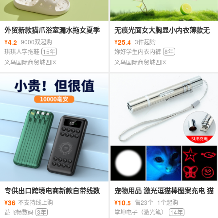
外贸新款猫爪浴室漏水拖女夏季
无痕光面女大胸显小内衣薄款无
室内居家用洗澡镂空静音防臭凉
钢圈背心式文胸夏季全罩杯无痕
4
25
¥
9000双起购
¥
3件起购
.2
.4
拖鞋
文胸
琪琪人字拖鞋
15年
妳好学生内衣内裤
8年
义乌国际商贸城四区
义乌国际商贸城四区
专供出口跨境电商新款自带线数
宠物用品 激光逗猫棒图案充电 猫
显吸盘式无线充充电宝10000毫
咪玩具带紫光照明 厂家批发
36
10
¥
不支持线上购
¥
售23个
1个起购
.5
安支持代发
益飞畅数码
3年
掌坤电子（激光笔）
14年