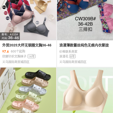
外贸2025大杯无钢圈文胸36-46
浪漫薄款蕾丝纯色无痕内衣聚拢
码立体杯12件混色混码
胸罩
7
¥
600个起购
.6
价格联系商家
欣娜针织文胸袜子
14年
浪漫花
8年
义乌国际商贸城四区
义乌国际商贸城四区