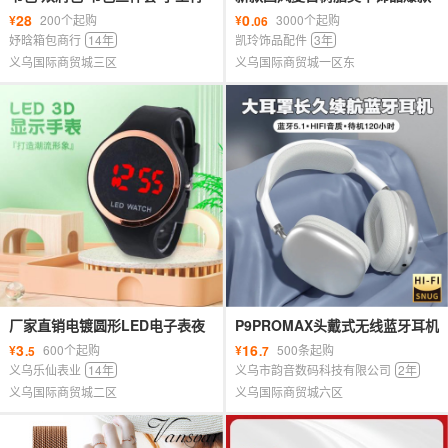
包 笔盒 卡通包 学生包 笔袋 餐盒
纯色真爱玫瑰手工配饰耳钉发夹
28
0
¥
200个起购
¥
3000个起购
.06
配件
妤晗箱包商行
14年
凯玲饰品配件
3年
义乌国际商贸城三区
义乌国际商贸城一区东
厂家直销电镀圆形LED电子表夜
P9PROMAX头戴式无线蓝牙耳机
光时尚运动学生外贸热卖圆形电
厂家特价跨境爆款超长续航重低
3
16
¥
600个起购
¥
500条起购
.5
.7
子表
音耳麦
义乌乐仙表业
14年
义乌市韵音数码科技有限公司
2年
义乌国际商贸城二区
义乌国际商贸城六区