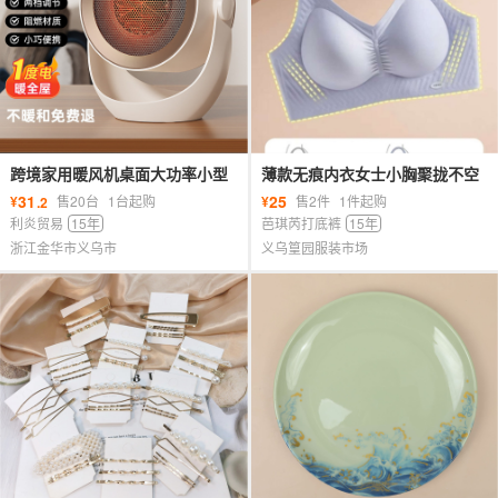
跨境家用暖风机桌面大功率小型
薄款无痕内衣女士小胸聚拢不空
取暖器可壁挂宿舍速热便携式电
杯防下垂收副乳无钢圈美背运动
31
25
¥
售20台
1台起购
¥
售2件
1件起购
.2
暖器
文胸
利炎贸易
15年
芭琪芮打底裤
15年
浙江金华市义乌市
义乌篁园服装市场