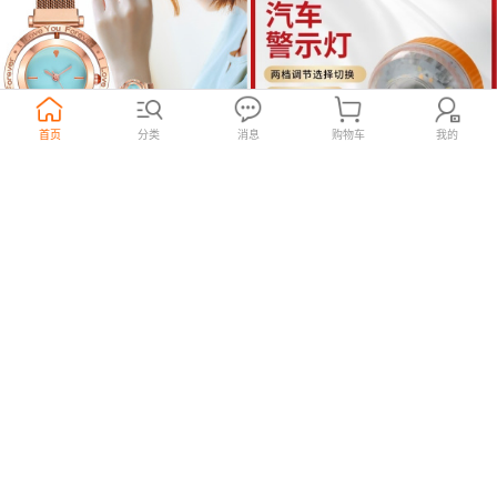
首页
分类
消息
购物车
我的
外贸爆款可翻转表头手表 时尚合
磁吸干电池闪光灯警示爆闪灯
金Love英文字母休闲女士石英腕
LTD-5088磁铁车载吸顶报警闪烁
7
18
¥
100个起购
¥
120个起购
.3
.7
表
信号灯
永恒手表厂
5年
欣鑫贸易TV购物新奇特产品
15年
义乌国际商贸城二区
义乌国际商贸城四区