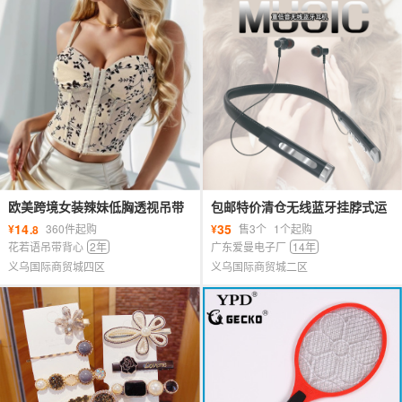
欧美跨境女装辣妹低胸透视吊带
包邮特价清仓无线蓝牙挂脖式运
拼接网纱鱼骨束腰短款上衣女
动耳机入耳式重低音可插卡手机
14
35
¥
360件起购
¥
售3个
1个起购
.8
通用
花若语吊带背心
2年
广东爱曼电子厂
14年
义乌国际商贸城四区
义乌国际商贸城二区