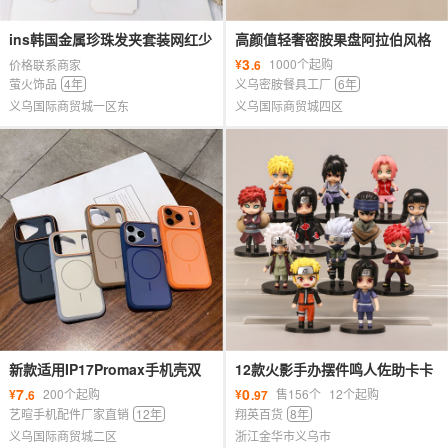
ins韩国金属珍珠发夹套装网红少
高颜值轻奢密胺果盘阿拉伯风格
女百拱一字夹简约边夹发卡发饰
复古水果盘pet金色奢华时尚花边
3
¥
1000个起购
价格联系商家
.6
女
萤火饰品
4年
义乌密胺餐具工厂
6年
义乌国际商贸城一区东
义乌国际商贸城四区
新款适用IP17Promax手机壳双
12款火影手办摆件鸣人佐助卡卡
色魅影磁吸大视窗iP16磨砂15保
西二次元动漫周边玩具公仔礼品
7
0
¥
200个起购
¥
售156个
12个起购
.6
.97
护套
批发
艺暄手机配件厂家直销
12年
翔英百货
8年
义乌国际商贸城二区
浙江金华市义乌市