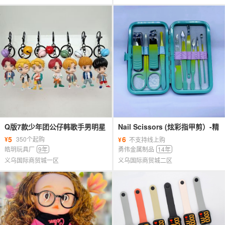
Q版7款少年团公仔韩歌手男明星
Nail Scissors (炫彩指甲剪）-精
偶像模型手办扭蛋娃娃机钥匙扣
品7件套、9件套、10件套、12件
5
6
¥
350个起购
¥
不支持线上购
挂件
套
皓玥玩具厂
9年
勇伟金属制品
14年
义乌国际商贸城一区
义乌国际商贸城二区