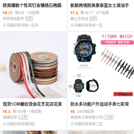
欧美爆款个性耳钉金镶锆石椭圆
新款跨境欧美景泰蓝女士滴油手
耳环女几何镂空满钻轻奢双环耳
镯时尚百搭气质手环饰品首饰批
9
7
¥
售2对
1对起购
¥
售181个
3个起购
.77
.6
扣女
发
旺邦饰品配件
6年
蝶之恋饰品
9年
义乌国际商贸城一区东
义乌国际商贸城一区
现货1CM螺纹烫金花艺花店花束
防水多功能户外运动手表七彩背
鲜花包装丝带礼品包装服饰头饰
光学生男女通用手表
5
6
¥
售150卷
1卷起购
¥
240块起购
.5
丝带
锦峰织带
14年
荣翔电子表有限公司
14年
义乌国际商贸城四区
义乌国际商贸城二区