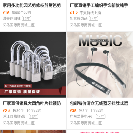
家用多功能园艺剪修枝剪篱笆剪
厂家直销手工编织手饰新款纯手
粗枝剪嫁接剪GRAFTING
工编织彩虹手绳同性恋七彩手链
16
1
¥
5000个起购
¥
.2
不支持线上购
SCISSORS
批发
洪美达园林
12年
如意鹤饰品
14年
义乌国际商贸城二区
义乌国际商贸城一区
厂家直供锁具大圆角叶片挂锁防
包邮特价清仓无线蓝牙挂脖式运
盗防橇仿不锈钢通开锁小锁头宿
动耳机入耳式重低音可插卡手机
2
35
¥
售30个
10个起购
¥
售3个
1个起购
.3
舍用
通用
浦江县鼎顺锁厂
13年
广东爱曼电子厂
14年
义乌国际商贸城二区
义乌国际商贸城二区