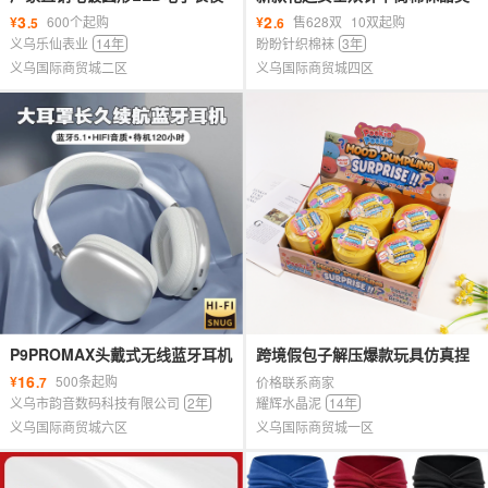
光时尚运动学生外贸热卖圆形电
复古色保暖防滑韩系风格厂家批
3
2
¥
600个起购
¥
售628双
10双起购
.5
.6
子表
发纯
义乌乐仙表业
14年
盼盼针织棉袜
3年
义乌国际商贸城二区
义乌国际商贸城四区
P9PROMAX头戴式无线蓝牙耳机
跨境假包子解压爆款玩具仿真捏
厂家特价跨境爆款超长续航重低
捏乐减压慢回弹神器小蒸笼盲盒
16
¥
500条起购
.7
价格联系商家
音耳麦
义乌市韵音数码科技有限公司
2年
耀辉水晶泥
14年
义乌国际商贸城六区
义乌国际商贸城一区