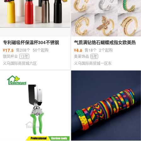
专利磁吸杯保温杯304不锈钢
气质满钻锆石蝴蝶戒指女欧美热
24oz杯盖手机支架太空壶运动水
卖时尚个性首饰跨境轻奢食指开
17
4
¥
售208个
50个起购
¥
售18个
2个起购
.5
.8
壶旅行
口戒
银凤杯业
13年
奥莱饰品
5年
义乌国际商贸城六区
义乌国际商贸城一区东