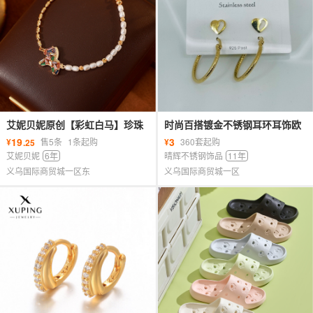
艾妮贝妮原创【彩虹白马】珍珠
时尚百搭镀金不锈钢耳环耳饰欧
彩色水晶手链女轻奢高级感手饰
美韩版简约饰品首饰
19
3
¥
售5条
1条起购
¥
360套起购
.25
百搭
艾妮贝妮
6年
晴辉不锈钢饰品
11年
义乌国际商贸城一区东
义乌国际商贸城一区