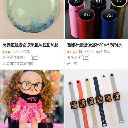
高颜值轻奢密胺果盘阿拉伯风格
智能杯测温保温杯304不锈钢水
复古水果盘pet金色奢华时尚花边
杯简约创意便携杯子家用礼品定
3
7
¥
1000个起购
¥
售2750个
50个起购
.6
.26
制
义乌密胺餐具工厂
6年
青禾杯业
2年
义乌国际商贸城四区
产业带