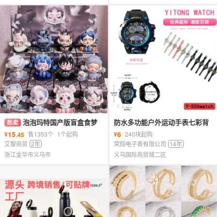
泡泡玛特国产版盲盒食梦
防水多功能户外运动手表七彩背
热卖
系列盲盒手办公仔玩具伴手礼批
光学生男女通用手表
15
6
¥
售1353个
1个起购
¥
240块起购
.45
发车载
艾黎商贸
2年
荣翔电子表有限公司
14年
浙江金华市义乌市
义乌国际商贸城二区