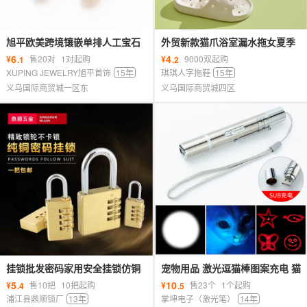
旭平欧美跨境镶嵌单排人工宝石
外贸新款猫爪浴室漏水拖女夏季
耳环耳扣时尚仿金色小巧耳饰批
室内居家用洗澡镂空静音防臭凉
6
4
¥
售20对
1对起购
¥
9000双起购
.1
.2
发女
拖鞋
XUPING JEWELRY旭平首饰
15年
琪琪人字拖鞋
15年
义乌国际商贸城一区东
义乌国际商贸城四区
挂锁批发密码家用安全挂锁仿铜
宠物用品 激光逗猫棒图案充电 猫
锁防盗锁铜挂锁纯铜锁密码锁锁
咪玩具带紫光照明 厂家批发
5
10
¥
售10把
10把起购
¥
售23个
1个起购
.4
.5
具
浦江县鼎顺锁厂
13年
掌坤电子（激光笔）
14年