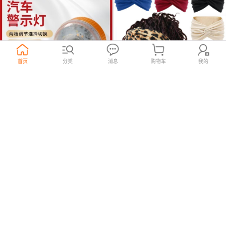
首页
分类
消息
购物车
我的
磁吸干电池闪光灯警示爆闪灯
欧美新款女士加宽头带瑜伽弹力
LTD-5088磁铁车载吸顶报警闪烁
发带健身跑步运动防滑排汗发带
18
2
¥
120个起购
¥
售1条
3000条起购
.7
.4
信号灯
头饰
欣鑫贸易TV购物新奇特产品
15年
怡尚饰品
7年
义乌国际商贸城四区
义乌国际商贸城一区东