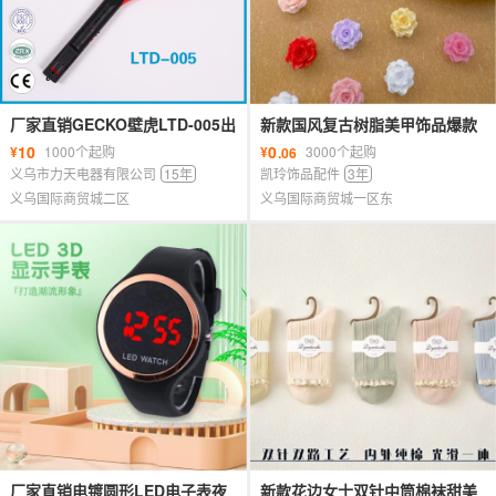
厂家直销GECKO壁虎LTD-005出
新款国风复古树脂美甲饰品爆款
口台湾菲律宾充电式大号电蚊拍
纯色真爱玫瑰手工配饰耳钉发夹
10
0
¥
1000个起购
¥
3000个起购
.06
配件
义乌市力天电器有限公司
15年
凯玲饰品配件
3年
义乌国际商贸城二区
义乌国际商贸城一区东
厂家直销电镀圆形LED电子表夜
新款花边女士双针中筒棉袜甜美