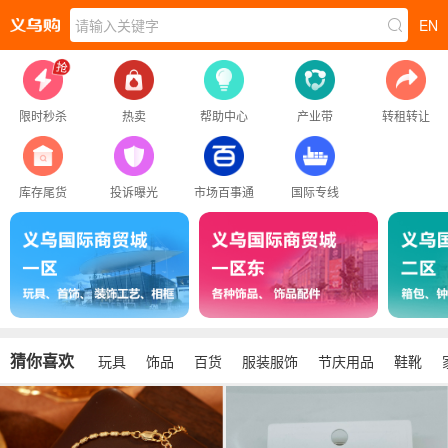
请输入关键字
EN
限时秒杀
热卖
帮助中心
产业带
转租转让
库存尾货
投诉曝光
市场百事通
国际专线
猜你喜欢
玩具
饰品
百货
服装服饰
节庆用品
鞋靴