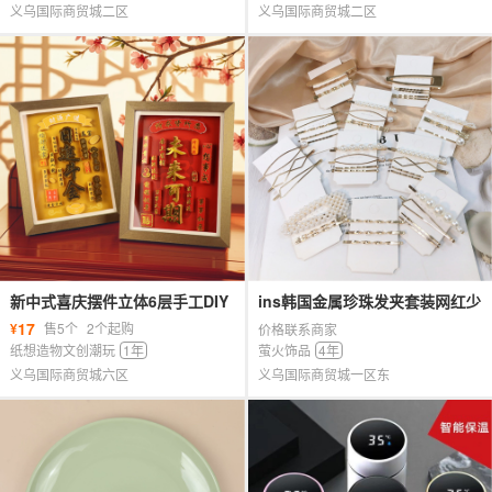
义乌国际商贸城二区
义乌国际商贸城二区
新中式喜庆摆件立体6层手工DIY
ins韩国金属珍珠发夹套装网红少
相框画乔迁送朋友学生礼物
女百拱一字夹简约边夹发卡发饰
17
¥
售5个
2个起购
价格联系商家
女
纸想造物文创潮玩
1年
萤火饰品
4年
义乌国际商贸城六区
义乌国际商贸城一区东