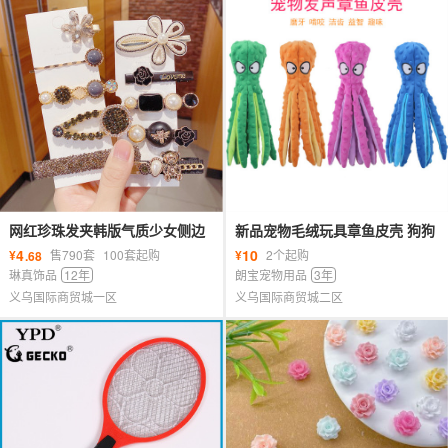
网红珍珠发夹韩版气质少女侧边
新品宠物毛绒玩具章鱼皮壳 狗狗
ins水钻头饰 一字套装刘海发卡
益智耐咬发声玩具八爪鱼 猫狗用
4
10
¥
售790套
100套起购
¥
2个起购
.68
品
琳真饰品
12年
朗宝宠物用品
3年
义乌国际商贸城一区
义乌国际商贸城二区