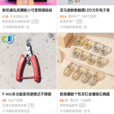
新机缘玩具爆款小可爱眼镜娃娃
亚马逊新款触摸LED方形电子表
洛熙公主原创设计女孩礼物礼盒
大数字时尚简约游泳防水手环手
10
3
¥
售600个
300个起购
¥
不支持线上购
.5
表潮
新机缘芭比娃娃玩具
14年
永恒手表厂
5年
义乌国际商贸城一区
义乌国际商贸城二区
F-902多功能家用便携式不锈钢
欧美爆款个性耳钉金镶锆石椭圆
路亚钳剪刀船钓路亚海钓
耳环女几何镂空满钻轻奢双环耳
9
9
¥
240个起购
¥
售2对
1对起购
.77
scissors
扣女
全球日用品供应商
1年
旺邦饰品配件
6年
义乌国际商贸城五区
义乌国际商贸城一区东